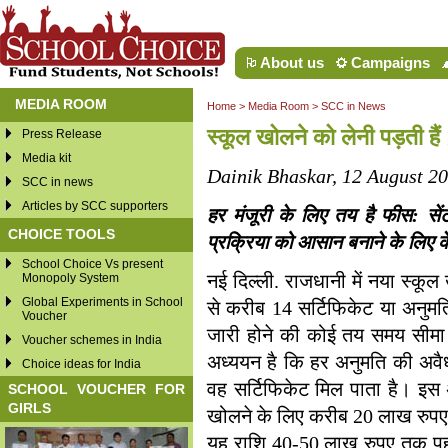
About us
Campaigns
MEDIA ROOM
Home
>
Media Room
>
SCC in News
स्कूल खोलने को लेनी पड़ती है
Press Release
Media kit
Dainik Bhaskar, 12 August 2
SCC in news
Articles by SCC supporters
हर मंजूरी के लिए तय है फीस: स
CHOICE TOOLS
प्रक्रिया को आसान बनाने के लिए 
School Choice Vs present
Monopoly System
नई दिल्ली. राजधानी में नया स्कूल
Global Experiments in School
से करीब 14 सर्टिफिकेट या अनुमति
Voucher
जारी होने की कोई तय समय सीमा 
Voucher schemes in India
अध्ययन है कि हर अनुमति की अवै
Choice ideas for India
वह सर्टिफिकेट मिल पाता है। इस 
SCHOOL VOUCHER FOR
GIRLS
खोलने के लिए करीब 20 लाख रुपए 
यह राशि 40-50 लाख रुपए तक पहु